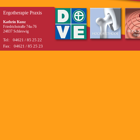
Ergotherapie Praxis
Kathrin Kunz
Friedrichstraße 74a-76
24837 Schleswig
Tel:
04621 / 85 25 22
Fax:
04621 / 85 25 23